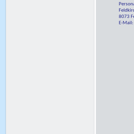
Person
Feldki
8073 Fe
E-Mail: