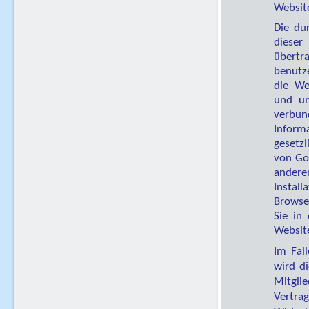
Website
Die du
dieser
übertr
benutz
die We
und um
verbun
Inform
gesetz
von Goo
andere
Instal
Browse
Sie in
Websit
Im Fal
wird d
Mitgl
Vertr