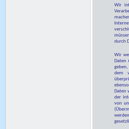
Wir in
Verarb
mache
Intern
versch
müssen
durch D
Wir wei
Daten 
geben,
dem v
überprü
ebenso
Daten 
der in
von un
(Übermi
werden
gesetzl