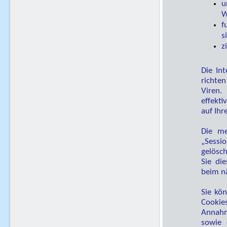
u
W
f
s
z
Die In
richte
Viren.
effekti
auf Ihr
Die me
„Sessi
gelösch
Sie di
beim n
Sie kön
Cookies
Annahm
sowie 