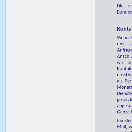
Die re
Bunded
Konta
Wenn S
uns a
Anfrag
Anschl
wir ni
Konta
ernsth
als Per
Monat
Dienst
geset
abgespe
Gänze i
Be
i de
Mail) 