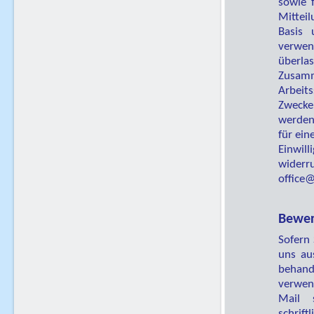
sowie f
Mitteil
Basis 
verwend
überla
Zusam
Arbeit
Zwecke
werden
für ein
Einwil
widerr
office
Bewer
Sofern 
uns au
behand
verwen
Mail 
schrif