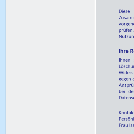
Diese 
Zusamm
vorgen
prüfen
Nutzun
Ihre 
Ihnen 
Löschu
Widers
gegen d
Ansprüc
bei de
Datens
Kontak
Persönl
Frau I