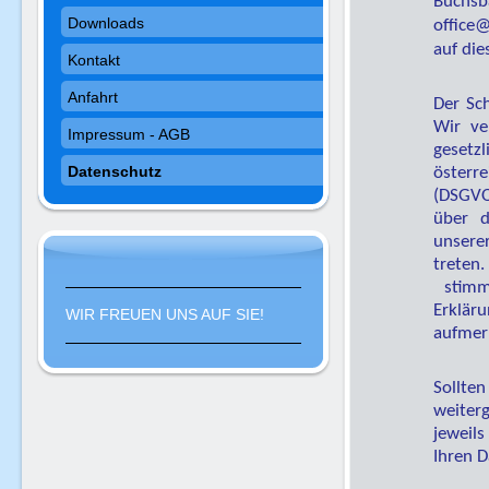
Buchsb
Downloads
office
auf die
Kontakt
Anfahrt
Der Sch
Wir ve
Impressum - AGB
geset
Datenschutz
österr
(DSGVO
über d
unsere
treten
stimme
Erklär
WIR FREUEN UNS AUF SIE!
aufmer
Sollte
weiterg
jeweil
Ihren D