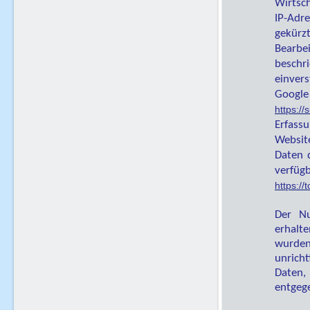
Wirtsc
IP-Adre
gekürzt
Bearbe
beschr
einver
Google
https:/
Erfass
Websit
Daten 
verfü
https:/
Der Nu
erhalt
wurden
unrich
Daten
entgeg