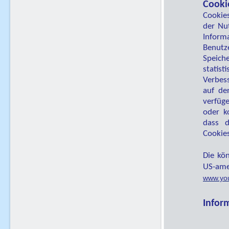
Cooki
Cookies
der Nut
Infor
Benutz
Speich
statis
Verbes
auf de
verfüge
oder k
dass 
Cookie
Die kö
US-ame
www.you
Infor